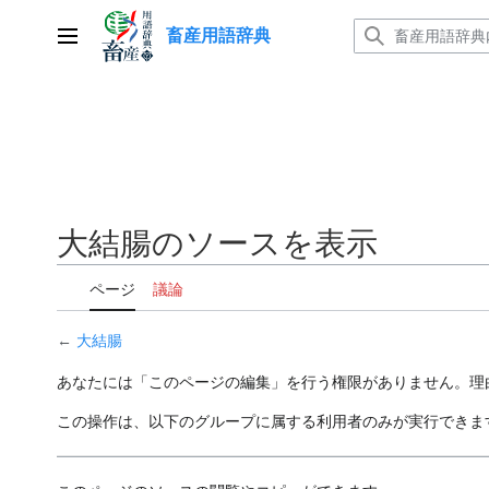
コ
畜産用語辞典
ン
メインメニュー
テ
ン
ツ
に
ス
キ
ッ
大結腸のソースを表示
プ
ページ
議論
←
大結腸
あなたには「このページの編集」を行う権限がありません。理
この操作は、以下のグループに属する利用者のみが実行できま