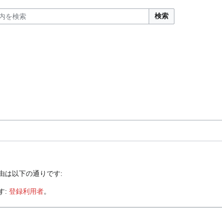
検索
由は以下の通りです:
す:
登録利用者
。