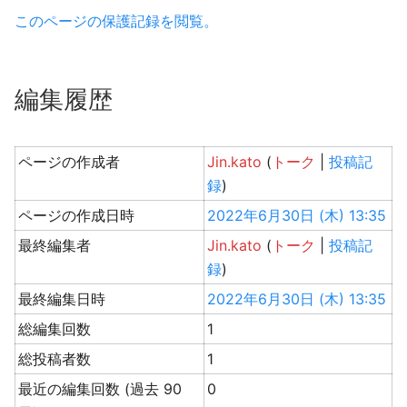
このページの保護記録を閲覧。
編集履歴
ページの作成者
Jin.kato
(
トーク
|
投稿記
録
)
ページの作成日時
2022年6月30日 (木) 13:35
最終編集者
Jin.kato
(
トーク
|
投稿記
録
)
最終編集日時
2022年6月30日 (木) 13:35
総編集回数
1
総投稿者数
1
最近の編集回数 (過去 90
0