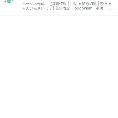
+604
ページの作成:「{{辞書情報 | 用語 = 卵原細胞 | 読み =
らんげんさいぼう | 英語表記 = oogonium | 参照 = 卵
子 }} '''卵原細胞'''（らんげんさいぼう）…」