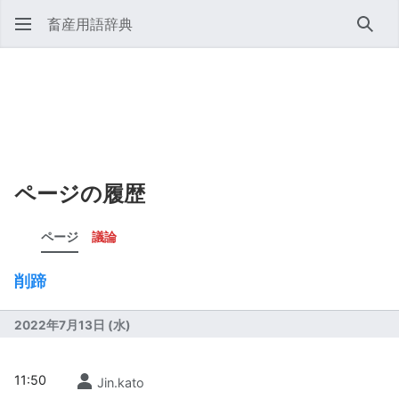
畜産用語辞典
検索
ページの履歴
ページ
議論
削蹄
2022年7月13日 (水)
11:50
Jin.kato