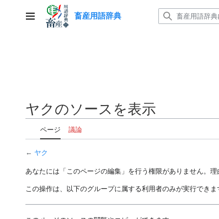
コ
畜産用語辞典
ン
メインメニュー
テ
ン
ツ
に
ス
キ
ッ
ヤクのソースを表示
プ
ページ
議論
←
ヤク
あなたには「このページの編集」を行う権限がありません。理
この操作は、以下のグループに属する利用者のみが実行できま