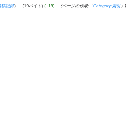
投稿記録
‎
19バイト
+19
‎
ページの作成:「
Category:索引
」