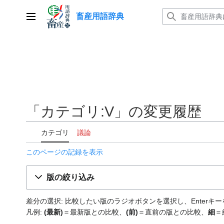
コ
畜産用語辞典
ン
メインメニュー
テ
ン
ツ
に
ス
キ
ッ
「カテゴリ:V」の変更履歴
プ
カテゴリ
議論
このページの記録を表示
版の絞り込み
差分の選択: 比較したい版のラジオボタンを選択し、Enter
凡例:
(最新)
＝最新版との比較、
(前)
＝直前の版との比較、
細
＝