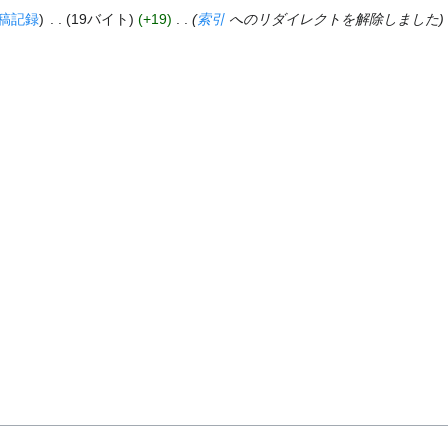
稿記録
‎
19バイト
+19
‎
索引
へのリダイレクトを解除しました