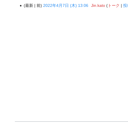
最新
前
2022年4月7日 (木) 13:06
‎
Jin.kato
トーク
投
2022
年
4
月
7
日
(木)