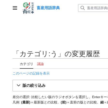
コ
畜産用語辞典
ン
メインメニュー
テ
ン
ツ
に
ス
キ
ッ
「カテゴリ:う」の変更履歴
プ
カテゴリ
議論
このページの記録を表示
版の絞り込み
差分の選択: 比較したい版のラジオボタンを選択し、Enter
凡例:
(最新)
＝最新版との比較、
(前)
＝直前の版との比較、
細
＝