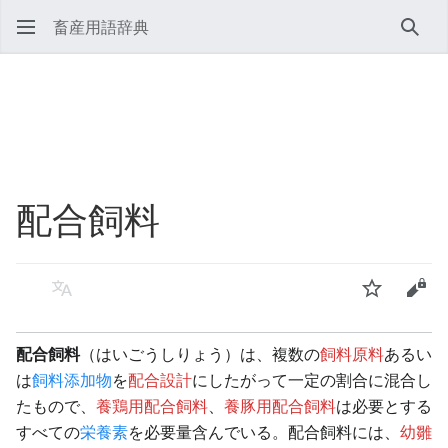
畜産用語辞典
検索
配合飼料
言語
ウォッチ
ソー
配合飼料
（はいごうしりょう）は、複数の
飼料原料
あるい
は
飼料添加物
を
配合設計
にしたがって一定の割合に混合し
たもので、
養鶏用配合飼料
、
養豚用配合飼料
は必要とする
すべての
栄養素
を必要量含んでいる。配合飼料には、
幼雛