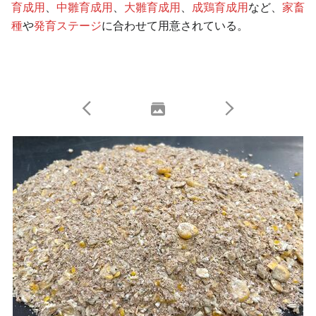
育成用
、
中雛育成用
、
大雛育成用
、
成鶏育成用
など、
家畜
種
や
発育ステージ
に合わせて用意されている。