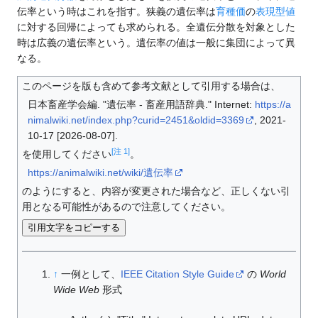
伝率という時はこれを指す。狭義の遺伝率は
育種価
の
表現型値
に対する回帰によっても求められる。全遺伝分散を対象とした
時は広義の遺伝率という。遺伝率の値は一般に集団によって異
なる。
このページを版も含めて参考文献として引用する場合は、
日本畜産学会編. "遺伝率 - 畜産用語辞典." Internet:
https://a
nimalwiki.net/index.php?curid=2451&oldid=3369
, 2021-
10-17 [2026-08-07].
[注 1]
を使用してください
。
https://animalwiki.net/wiki/遺伝率
のようにすると、内容が変更された場合など、正しくない引
用となる可能性があるので注意してください。
引用文字をコピーする
↑
一例として、
IEEE Citation Style Guide
の
World
Wide Web
形式