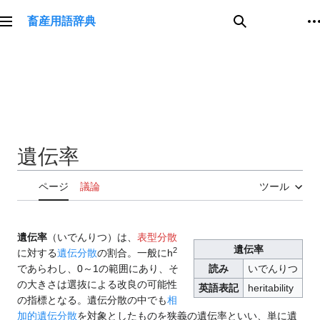
コ
畜産用語辞典
ン
メインメニュー
検索
テ
ン
ツ
に
ス
キ
ッ
遺伝率
プ
ページ
議論
ツール
遺伝率
（いでんりつ）は、
表型分散
遺伝率
2
に対する
遺伝分散
の割合。一般にh
であらわし、0～1の範囲にあり、そ
読み
いでんりつ
の大きさは選抜による改良の可能性
英語表記
heritability
の指標となる。遺伝分散の中でも
相
加的遺伝分散
を対象としたものを狭義の遺伝率といい、単に遺