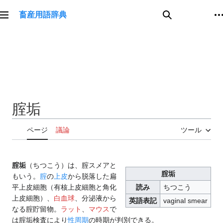
コ
畜産用語辞典
ン
メインメニュー
検索
テ
ン
ツ
に
ス
キ
ッ
腟垢
プ
ページ
議論
ツール
腟垢
（ちつこう）は、腟スメアと
腟垢
もいう。
腟
の
上皮
から脱落した扁
平上皮細胞（有核上皮細胞と角化
読み
ちつこう
上皮細胞）、
白血球
、分泌液から
英語表記
vaginal smear
なる腟貯留物。
ラット
、
マウス
で
は腟垢検査により
性周期
の時期が判別できる。