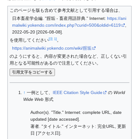
このページを版も含めて参考文献として引用する場合は、
日本畜産学会編. "腟垢 - 畜産用語辞典." Internet:
https://ani
malwiki.yokendo.com/index.php?curid=500&oldid=6119
,
2022-05-20 [2026-08-08].
[注 1]
を使用してください
。
https://animalwiki.yokendo.com/wiki/腟垢
のようにすると、内容が変更された場合など、正しくない引
用となる可能性があるので注意してください。
引用文字をコピーする
↑
一例として、
IEEE Citation Style Guide
の
World
Wide Web
形式
Author(s). "Title." Internet: complete URL, date
updated [date accessed].
著者. "タイトル." インターネット: 完全URL, 更新
日 [アクセス日].