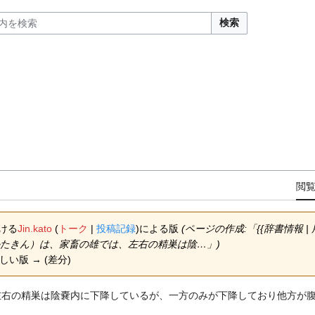
検索
閲
おける
Jin.kato
(
トーク
|
投稿記録
)
による版
(ページの作成:「{{辞書情報 | 用
''片金'''（かたきん）は、家畜の雄では、左右の精巣は陰…」)
新しい版 → (差分)
左右の精巣は陰嚢内に下降しているが、一方のみが下降しており他方が
。