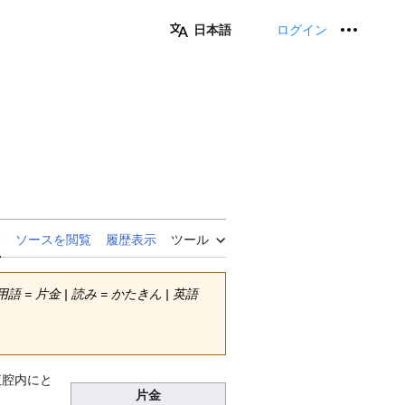
日本語
ログイン
個人用
覧
ソースを閲覧
履歴表示
ツール
語 = 片金 | 読み = かたきん | 英語
腹腔内にと
片金