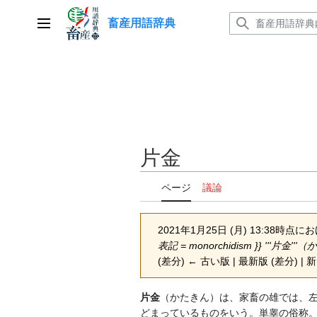
コ
畜産用語辞典
ン
メインメニュー
テ
ン
ツ
に
ス
キ
ッ
片金
プ
ページ
議論
2021年1月25日 (月) 13:38時点に
表記 = monorchidism }} '
(差分) ← 古い版 | 最新版 (差分) | 
片金
（かたきん）は、家畜の雄では、
どまっているものをいう。単睾の俗称