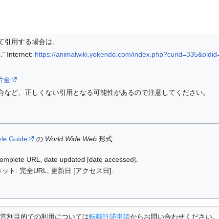
て引用する場合は、
nternet:
https://animalwiki.yokendo.com/index.php?curid=335&oldi
i/片金
合など、正しくない引用となる可能性があるので注意してください。
yle Guide
の
World Wide Web
形式
: complete URL, date updated [date accessed].
ット: 完全URL, 更新日 [アクセス日].
営利目的での利用については
転載許諾申請
からお問い合わせください。